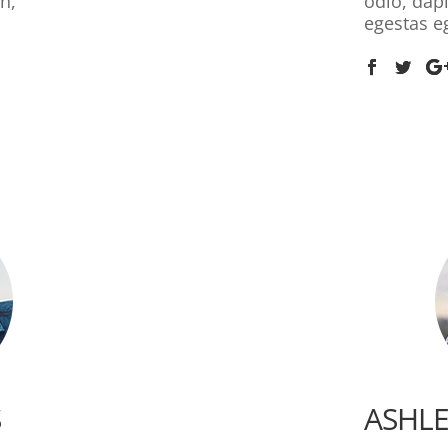
in,
odio, dapi
egestas e
S
ASHLE