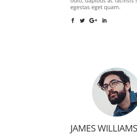
odio, dapibus ac facilisis 
egestas eget quam.
JAMES WILLIAM