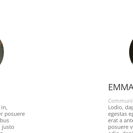
EMMA
Communit
 in,
Lodio, dap
er posuere
egestas e
ibus
erat a an
 justo
posuere ve