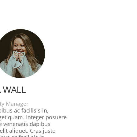
 WALL
y Manager
ibus ac facilisis in,
get quam. Integer posuere
te venenatis dapibus
lit aliquet. Cras justo