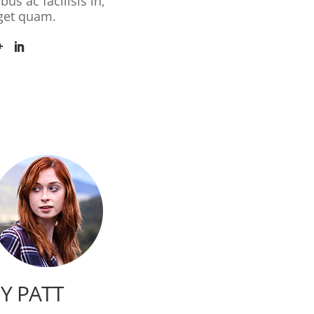
bus ac facilisis in,
get quam.
Y PATT